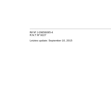
Rif Nº J-29656085-4
R.N.T Nº 9227
Letztes update: September 10, 2015