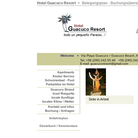
Hotel Guacuco Resort
>
Belegungsplan - Buchungsübersi
Via Playa Guacuco / Guacuco Beach, A
Tel:.+58 (295) 242.55.46 +58 (295) 24
E-mail: guacucoresort@gmail.com
Seite in Arbeit
Anfahrtsplan
Gästebuch / Kommentare