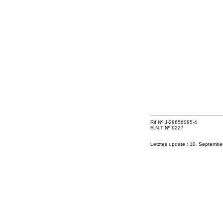
Rif Nº J-29656085-4
R.N.T Nº 9227
Letztes update :
10. Septembe