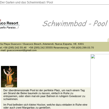
Der Garten und das Schwimmbad / Pool
ia Playa Guacuco / Guacuco Beach, Arismendi, Nueva Esparta, VE. 6301
el:.+58 (295) 242.55.46 +58 (295) 242.55555
Reservierung:: +58 (426) 299.03.70
-mail: guacucoresort@gmail.com
Der überdimensionale Pool ist der perfekte Platz, um nach einem Tag
am Strand die Beine baumeln zu lassen, einfach in Ruhe zu
entspannen, oder eben mal ein paar Bahnen in ruhigem Gewässer zu
schwimmen.
Im Pool befinden sich kleine Hocker, welche dazu einladen in Ruhe eine
oder auch zwei Margaritas zu genießen.