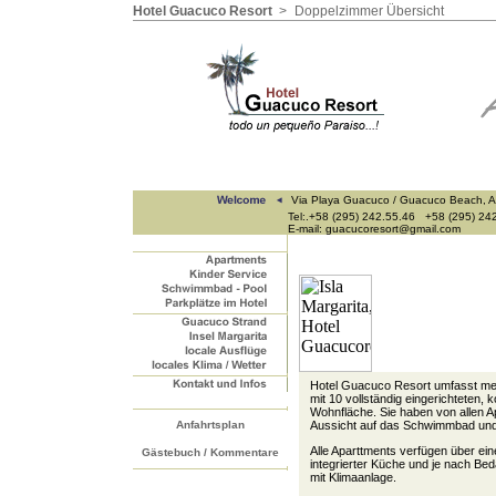
Hotel Guacuco Resort
>
Doppelzimmer Übersicht
Via Playa Guacuco / Guacuco Beach, A
Tel:.+58 (295) 242.55.46 +58 (295) 24
E-mail: guacucoresort@gmail.com
Hotel Guacuco Resort umfasst mehr
mit 10 vollständig eingerichteten,
Wohnfläche. Sie haben von allen 
Anfahrtsplan
Aussicht auf das Schwimmbad und
Alle Aparttments verfügen über ei
Gästebuch / Kommentare
integrierter Küche und je nach Be
mit Klimaanlage.