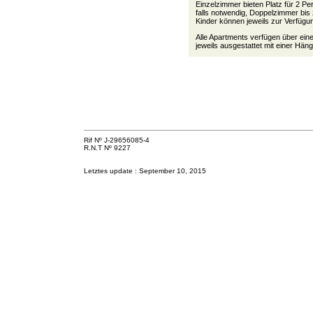
Einzelzimmer bieten Platz für 2 P
falls notwendig, Doppelzimmer bis
Kinder können jeweils zur Verfügun
Alle Apartments verfügen über ein
jeweils ausgestattet mit einer Hä
Rif Nº J-29656085-4
R.N.T Nº 9227
Letztes update :
September 10, 2015